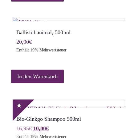
Ballistol animal, 500 ml
20,00
€
Enthält 19% Mehrwertsteuer
In den Warenkorb
Bio-Ginkgo Shampoo 500ml
Ursprünglicher
Aktueller
16,95
€
10,00
€
Preis
Preis
Enthält 19% Mehrwertsteuer