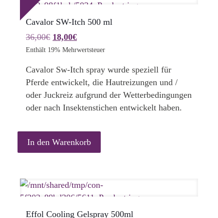
Cavalor SW-Itch 500 ml
Ursprünglicher
Aktueller
36,00
€
18,00
€
Preis
Preis
Enthält 19% Mehrwertsteuer
war:
ist:
Cavalor Sw-Itch spray wurde speziell für
36,00€
18,00€.
Pferde entwickelt, die Hautreizungen und /
oder Juckreiz aufgrund der Wetterbedingungen
oder nach Insektenstichen entwickelt haben.
In den Warenkorb
Effol Cooling Gelspray 500ml