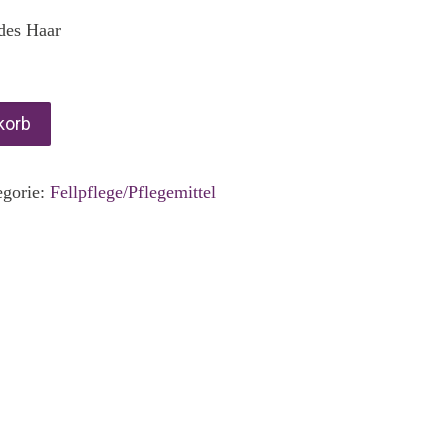
des Haar
korb
egorie:
Fellpflege/Pflegemittel