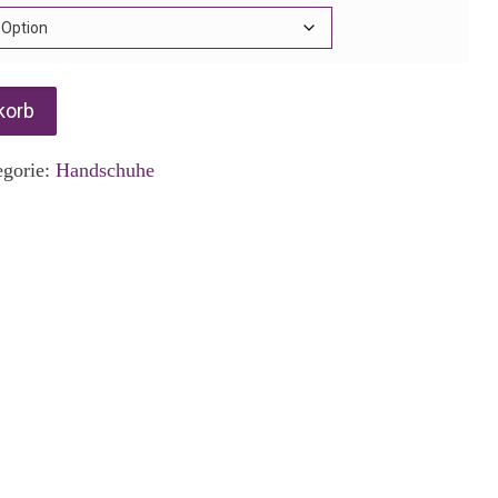
korb
egorie:
Handschuhe