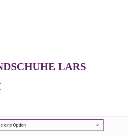
NDSCHUHE LARS
Preisspanne:
€
12,00€
bis
22,00€