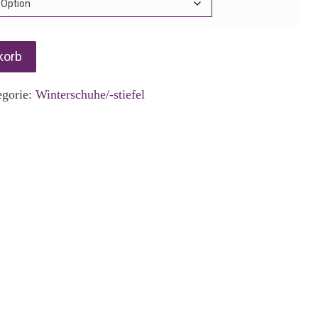
korb
egorie:
Winterschuhe/-stiefel