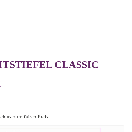
TSTIEFEL CLASSIC
Preisspanne:
€
44,00€
bis
45,50€
chutz zum fairen Preis.