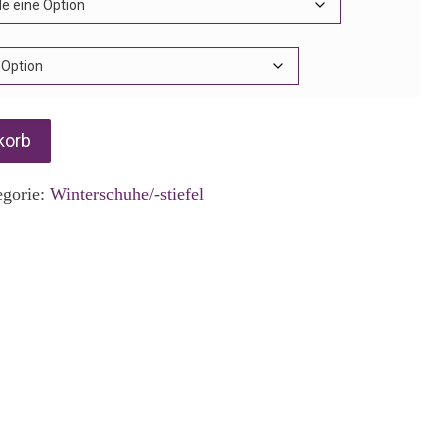
korb
egorie:
Winterschuhe/-stiefel