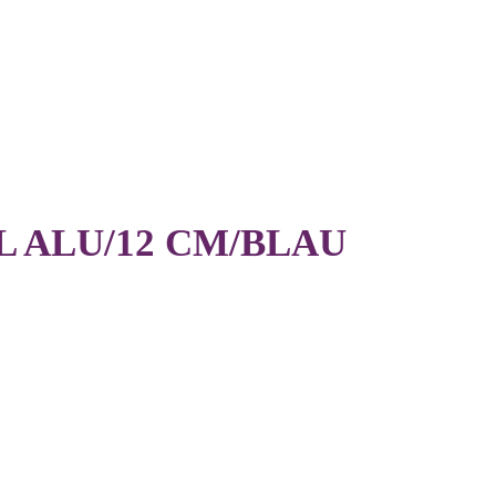
 ALU/12 CM/BLAU
her
ller
s
0€.