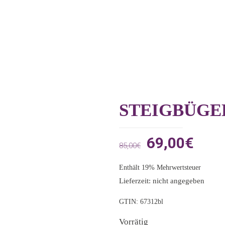
STEIGBÜGEL
Ursprünglic
Aktue
69,00
€
85,00
€
Preis
Prei
Enthält 19% Mehrwertsteuer
war:
ist:
Lieferzeit: nicht angegeben
85,00€
69,0
GTIN: 67312bl
Vorrätig