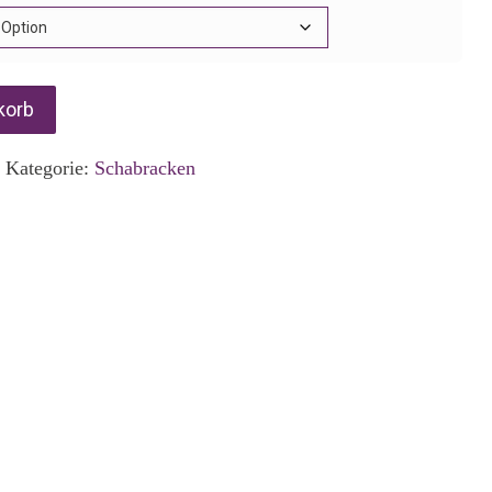
korb
2
Kategorie:
Schabracken