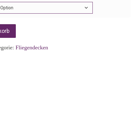
korb
egorie:
Fliegendecken