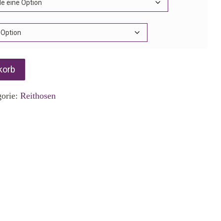
korb
gorie:
Reithosen