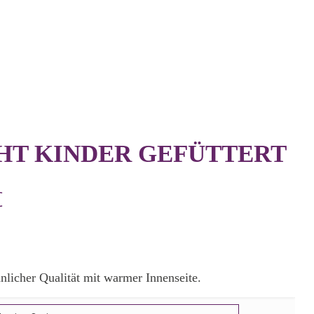
GHT KINDER GEFÜTTERT
Preisspanne:
€
38,00€
bis
61,00€
hnlicher Qualität mit warmer Innenseite.