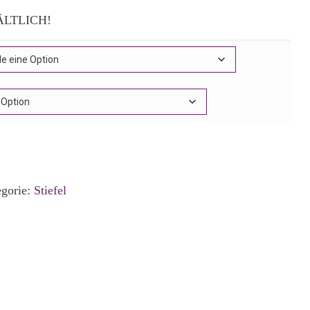
ÄLTLICH!
egorie:
Stiefel