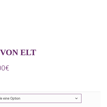
 VON ELT
Preisspanne:
00
€
170,00€
bis
180,00€