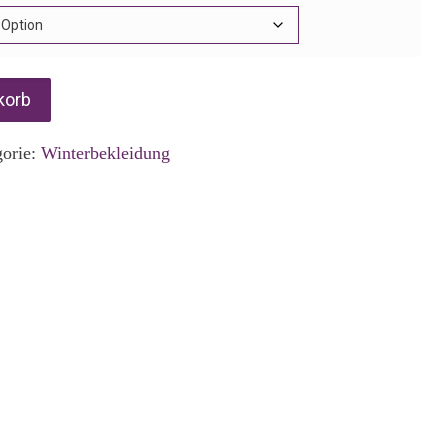
korb
gorie:
Winterbekleidung