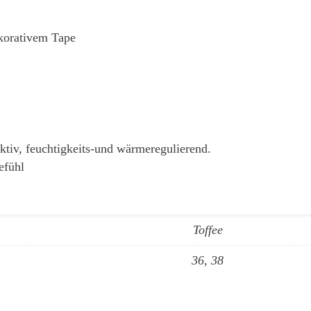
korativem Tape
aktiv, feuchtigkeits-und wärmeregulierend.
efühl
Toffee
36, 38