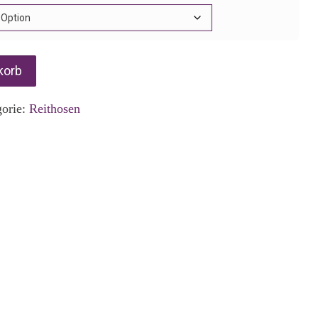
korb
gorie:
Reithosen