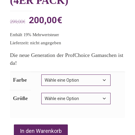
(4ER PACK)
Ursprünglicher
Aktueller
200,00
€
299,00
€
Preis
Preis
Enthält 19% Mehrwertsteuer
war:
ist:
Lieferzeit: nicht angegeben
299,00€
200,00€.
Die neue Generation der ProfChoice Gamaschen ist
da!
Farbe
Größe
In den Warenkorb