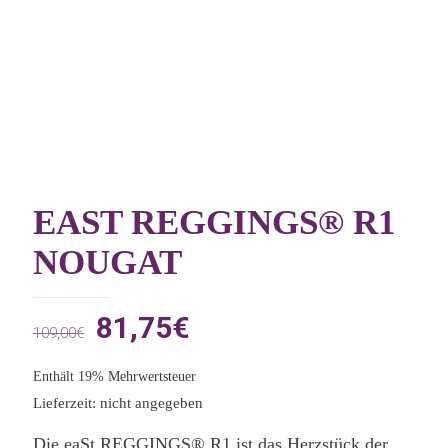
EAST REGGINGS® R1
NOUGAT
Ursprünglicher
Aktueller
81,75
€
109,00
€
Preis
Preis
Enthält 19% Mehrwertsteuer
war:
ist:
Lieferzeit: nicht angegeben
109,00€
81,75€.
Die eaSt REGGINGS® R1 ist das Herzstück der