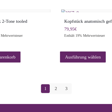
 2-Tone tooled
Kopfstück anatomisch ge
79,95
€
 Mehrwertsteuer
Enthält 19% Mehrwertsteuer
D
P
arenkorb
Ausführung wählen
w
m
V
a
D
1
2
3
O
k
a