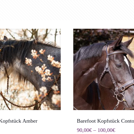
 Kopfstück Amber
Barefoot Kopfstück Conto
Preisspa
90,00
€
–
100,00
€