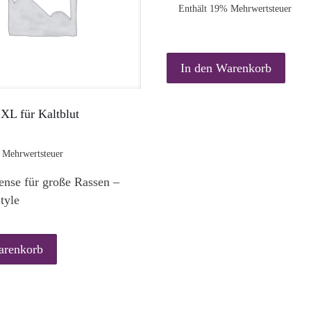
der
d
Enthält 19% Mehrwertsteuer
Produktseite
P
gewählt
g
werden
w
In den Warenkorb
 XL für Kaltblut
 Mehrwertsteuer
ense für große Rassen –
tyle
arenkorb