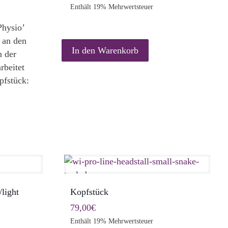
Enthält 19% Mehrwertsteuer
Physio’
t an den
In den Warenkorb
n der
rbeitet
pfstück:
ieses
rodukt
eist
ehrere
arianten
uf.
ie
light
Kopfstück
ptionen
önnen
79,00
€
uf
Enthält 19% Mehrwertsteuer