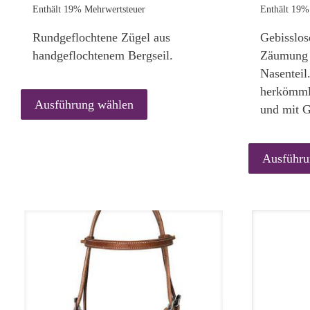
48,00€
Enthält 19% Mehrwertsteuer
Enthält 19%
bis
Rundgeflochtene Zügel aus
Gebisslos
54,00€
handgeflochtenem Bergseil.
Zäumung 
Nasenteil.
Dieses
herkömml
Produkt
Ausführung wählen
und mit G
weist
mehrere
Varianten
Ausführu
auf.
Die
Optionen
können
auf
der
Produktseite
gewählt