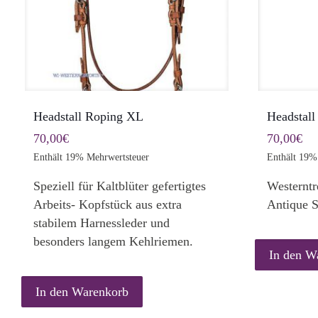
werden
Headstall Roping XL
Headstall
70,00
€
70,00
€
Enthält 19% Mehrwertsteuer
Enthält 19%
Speziell für Kaltblüter gefertigtes
Westerntr
Arbeits- Kopfstück aus extra
Antique S
stabilem Harnessleder und
besonders langem Kehlriemen.
In den W
In den Warenkorb