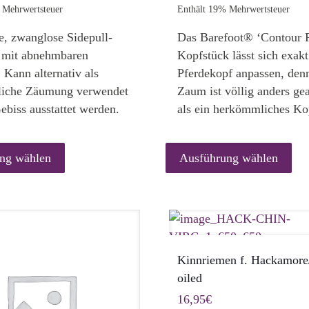
90,00€
 Mehrwertsteuer
Enthält 19% Mehrwertsteuer
bis
e, zwanglose Sidepull-
Das Barefoot® ‘Contour 
100,00€
mit abnehmbaren
Kopfstück lässt sich exak
 Kann alternativ als
Pferdekopf anpassen, den
iche Zäumung verwendet
Zaum ist völlig anders gea
ebiss ausstattet werden.
als ein herkömmliches Ko
Dieses
D
Produkt
P
ng wählen
Ausführung wählen
weist
w
mehrere
m
Varianten
V
auf.
a
Die
D
Kinnriemen f. Hackamore/
Optionen
O
oiled
können
k
auf
a
16,95
€