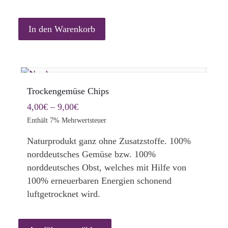
In den Warenkorb
Trockengemüse Chips
Preisspanne:
4,00
€
–
9,00
€
4,00€
Enthält 7% Mehrwertsteuer
bis
Naturprodukt ganz ohne Zusatzstoffe. 100%
9,00€
norddeutsches Gemüse bzw. 100%
norddeutsches Obst, welches mit Hilfe von
100% erneuerbaren Energien schonend
luftgetrocknet wird.
Dieses
Produkt