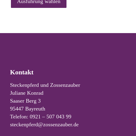
Ausführung wählen
weist
mehrere
Varianten
auf.
Die
Optionen
können
auf
der
Kontakt
Produktseite
Steckenpferd und Zossenzauber
gewählt
Juliane Konrad
werden
Saaser Berg 3
95447 Bayreuth
Telefon: 0921 – 507 043 99
steckenpferd@zossenzauber.de